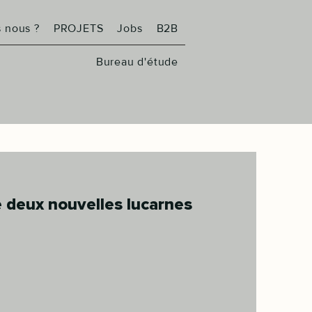
 nous ?
PROJETS
Jobs
B2B
Bureau d'étude
e deux nouvelles lucarnes