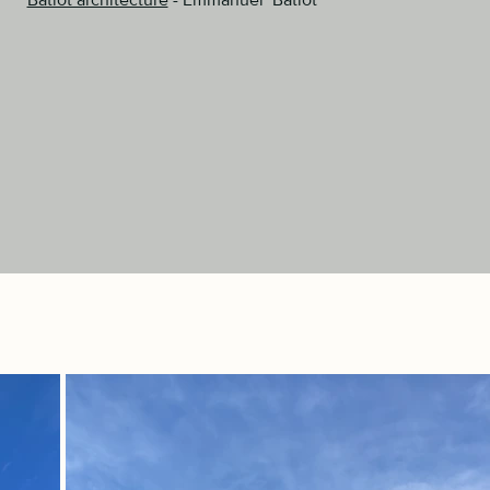
Batiot architecture
- Emmanuel Batiot