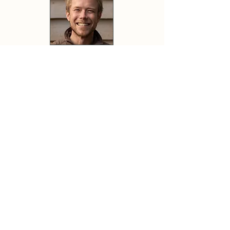
Jérôme - Gérant
Jansaia
Florent - Chef d'équipe